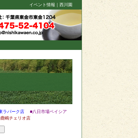
イベント情報｜西川園
東ラパーク店
■八日市場ベイシア
■鹿嶋チェリオ店