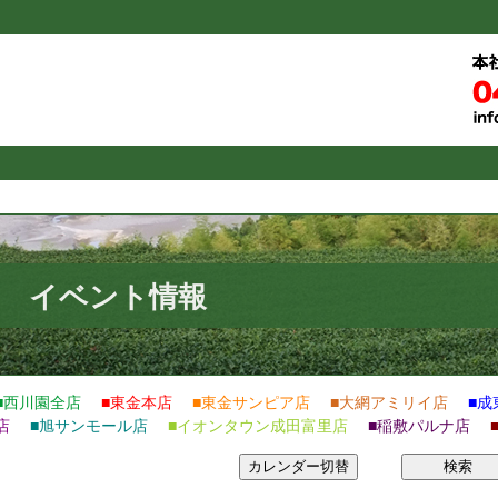
イベント情報
■西川園全店
■東金本店
■東金サンピア店
■大網アミリイ店
■成
店
■旭サンモール店
■イオンタウン成田富里店
■稲敷パルナ店