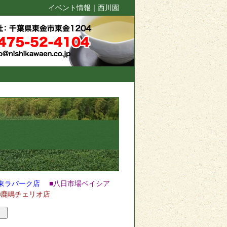
イベント情報｜西川園
東ラパーク店
■八日市場ベイシア
■鹿嶋チェリオ店