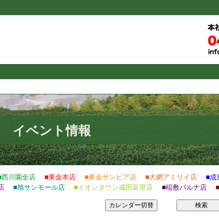
イベント情報
■西川園全店
■東金本店
■東金サンピア店
■大網アミリイ店
■成
店
■旭サンモール店
■イオンタウン成田富里店
■稲敷パルナ店