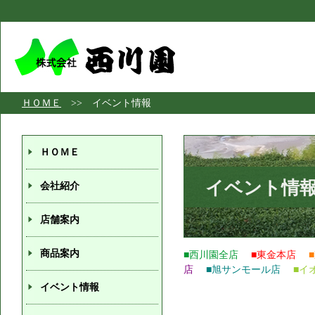
ＨＯＭＥ
>> イベント情報
ＨＯＭＥ
イベント情
会社紹介
店舗案内
商品案内
■西川園全店
■東金本店
店
■旭サンモール店
■イ
イベント情報